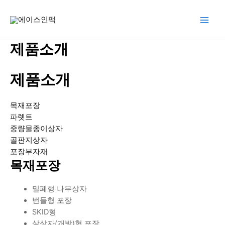
콘
텐
Main
츠
로
제품소개
Men
건
너
뛰
제품소개
기
목재포장
파렛트
중량물종이상자
골판지상자
포장부자재
목재포장
밀폐형 나무상자
번들형 포장
SKID형
살상자(개방)형 포장