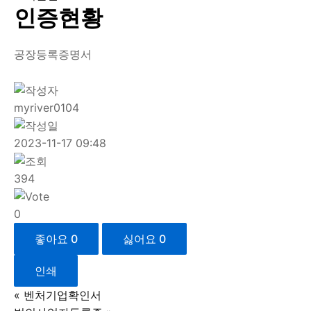
인증현황
공장등록증명서
myriver0104
2023-11-17 09:48
394
0
좋아요
0
싫어요
0
인쇄
«
벤처기업확인서