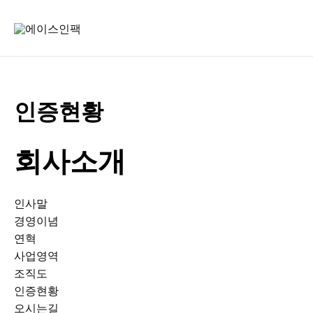
콘
텐
츠
로
건
너
인증현황
뛰
기
회사소개
인사말
경영이념
연혁
사업영역
조직도
인증현황
오시는길